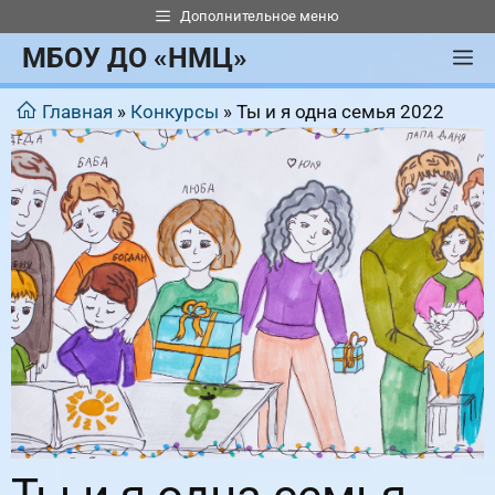
Перейти
Дополнительное меню
к
МБОУ ДО «НМЦ»
М
содержимому
Главная
»
Конкурсы
»
Ты и я одна семья 2022