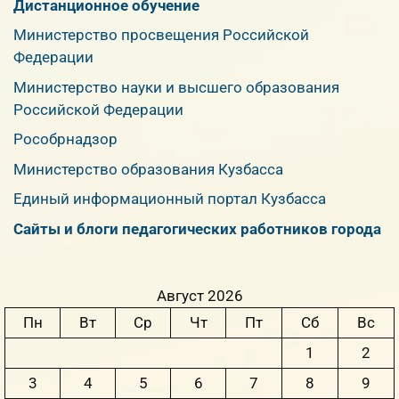
Дистанционное обучение
Министерство просвещения Российской
Федерации
Министерство науки и высшего образования
Российской Федерации
Рособрнадзор
Министерство образования Кузбасса
Единый информационный портал Кузбасса
Сайты и блоги педагогических работников города
Август 2026
Пн
Вт
Ср
Чт
Пт
Сб
Вс
1
2
3
4
5
6
7
8
9