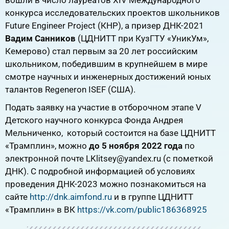
конкурса исследовательских проектов школьников
Future Engineer Project (КНР), а призер ДНК-2021
Вадим Санников
(ЦДНИТТ при КузГТУ «УникУм»,
Кемерово) стал первым за 20 лет российским
школьником, победившим в крупнейшем в мире
смотре научных и инженерных достижений юных
талантов Regeneron ISEF (США).
Подать заявку на участие в отборочном этапе V
Детского научного конкурса Фонда Андрея
Мельниченко, который состоится на базе ЦДНИТТ
«Трамплин», можно
до 5 ноября 2022 года
по
электронной почте LKlitsey@yandex.ru (c пометкой
ДНК). С подробной информацией об условиях
проведения ДНК-2023 можно познакомиться на
сайте
http://dnk.aimfond.ru
и в группе ЦДНИТТ
«Трамплин» в ВК
https://vk.com/public186368925