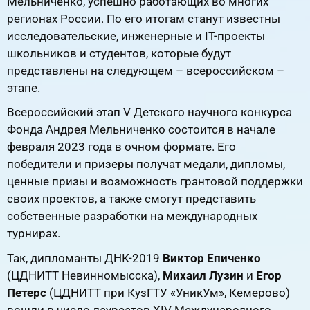
Мельниченко, успешно работающих во многих
регионах России. По его итогам станут известны
исследовательские, инженерные и IT-проекты
школьников и студентов, которые будут
представлены на следующем – всероссийском –
этапе.
Всероссийский этап V Детского научного конкурса
Фонда Андрея Мельниченко состоится в начале
февраля 2023 года в очном формате. Его
победители и призеры получат медали, дипломы,
ценные призы и возможность грантовой поддержки
своих проектов, а также смогут представить
собственные разработки на международных
турнирах.
Так, дипломанты ДНК-2019
Виктор Епиченко
(ЦДНИТТ Невинномысска),
Михаил Лузин
и
Егор
Петерс
(ЦДНИТТ при КузГТУ «УникУм», Кемерово)
вошли в число лауреатов XIV Международного