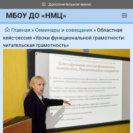
Перейти
Дополнительное меню
к
МБОУ ДО «НМЦ»
М
содержимому
Главная
»
Семинары и совещания
»
Областная
кейс-сессия «Уроки функциональной грамотности:
читательская грамотность»