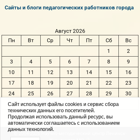
Сайты и блоги педагогических работников города
Август 2026
Пн
Вт
Ср
Чт
Пт
Сб
Вс
1
2
3
4
5
6
7
8
9
10
11
12
13
14
15
16
17
18
19
20
21
22
23
24
25
26
27
28
29
30
31
Сайт использует файлы cookies и сервис сбора
технических данных его посетителей.
Продолжая использовать данный ресурс, вы
« Июн
автоматически соглашаетесь с использованием
данных технологий.
© 2004-2026 Научно-методический центр Ленинск-