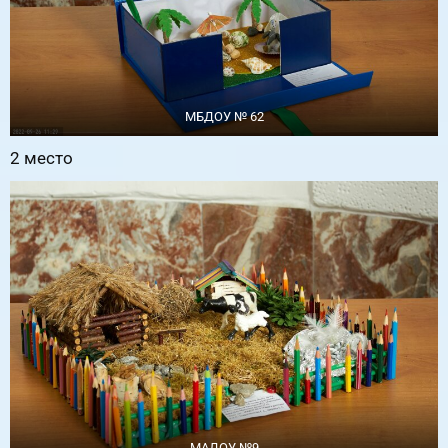
МБДОУ № 62
2 место
МАДОУ №9