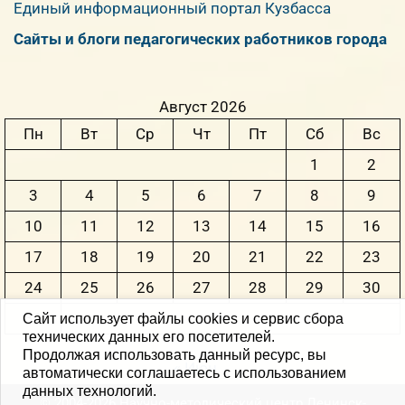
Единый информационный портал Кузбасса
Сайты и блоги педагогических работников города
Август 2026
Пн
Вт
Ср
Чт
Пт
Сб
Вс
1
2
3
4
5
6
7
8
9
10
11
12
13
14
15
16
17
18
19
20
21
22
23
24
25
26
27
28
29
30
31
Сайт использует файлы cookies и сервис сбора
технических данных его посетителей.
Продолжая использовать данный ресурс, вы
« Июн
автоматически соглашаетесь с использованием
данных технологий.
© 2004-2026 Научно-методический центр Ленинск-