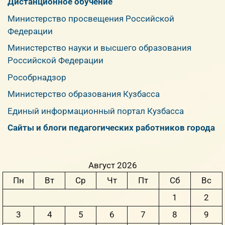
Дистанционное обучение
Министерство просвещения Российской
Федерации
Министерство науки и высшего образования
Российской Федерации
Рособрнадзор
Министерство образования Кузбасса
Единый информационный портал Кузбасса
Сайты и блоги педагогических работников города
Август 2026
Пн
Вт
Ср
Чт
Пт
Сб
Вс
1
2
3
4
5
6
7
8
9